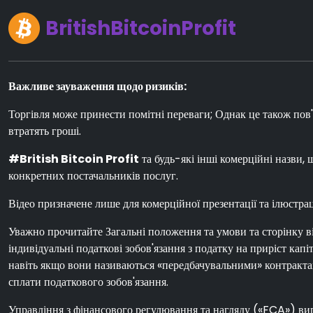
BritishBitcoinProfit
Важливе зауваження щодо ризиків:
Торгівля може принести помітні переваги; Однак це також пов'
втратять гроші.
#British Bitcoin Profit
та будь-які інші комерційні назви,
конкретних постачальників послуг.
Відео призначене лише для комерційної презентації та ілюстраці
Уважно прочитайте Загальні положення та умови та сторінку від
індивідуальні податкові зобов'язання з податку на приріст ка
навіть якщо вони називаються «передбачувальними» контрактами
сплати податкового зобов'язання.
Управління з фінансового регулювання та нагляду («FCA») ви