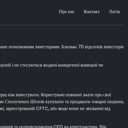
Про нас
Контакт
Логін
ване початковими інвесторами. Близько 70 відсотків інвесторів
цілей і не стосуються жодної конкретної компанії чи
ерш ніж інвестувати. Користувачі повинні знати про свої
адян Сполучених Штатів купувати та продавати товарні опціони,
і, зареєстрованій CFTC, або якщо вони не звільнені від
осування та розповсюдження CFD на криптоактиви. Він