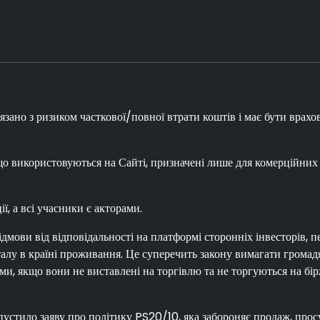
язано з ризиком часткової/повної втрати коштів і має бути врахо
 що використовуються на Сайті, призначені лише для комерційних 
ї, а всі учасники є акторами.
мови від відповідальності на платформі сторонніх інвесторів, п
піталу в країні проживання. Це суперечить закону вимагати гром
, якщо вони не виставлені на торгівлю та не торгуються на бірж
пустило заяву про політику PS20/10, яка забороняє продаж, пр