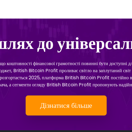
лях до універсал
 що коштовності фінансової грамотності повинні бути доступні д
бюджет, British Bitcoin Profit проливає світло на заплутаний св
к розгортається 2025, платформа British Bitcoin Profit постійно 
ача, а сегменти огляду British Bitcoin Profit пропонують надійн
Дізнатися більше