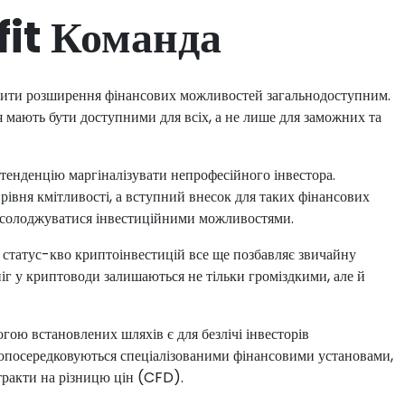
fit Команда
бити розширення фінансових можливостей загальнодоступним.
я мають бути доступними для всіх, а не лише для заможних та
тенденцію маргіналізувати непрофесійного інвестора.
рівня кмітливості, а вступний внесок для таких фінансових
насолоджуватися інвестиційними можливостями.
 статус-кво криптоінвестицій все ще позбавляє звичайну
іг у криптоводи залишаються не тільки громіздкими, але й
ою встановлених шляхів є для безлічі інвесторів
, опосередковуються спеціалізованими фінансовими установами,
тракти на різницю цін (CFD).