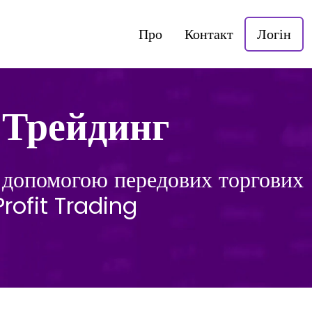
Про
Контакт
Логін
t Трейдинг
за допомогою передових торгових
 Profit Trading