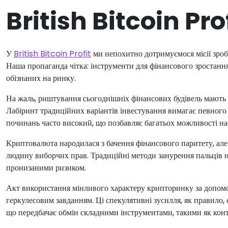
British Bitcoin Pro
У
British Bitcoin Profit
ми непохитно дотримуємося місії зро
Наша пропаганда чітка: інструменти для фінансового зростанн
обізнаних на ринку.
На жаль, риштування сьогоднішніх фінансових будівель мають 
Лабіринт традиційних варіантів інвестування вимагає певного 
починань часто високий, що позбавляє багатьох можливості 
Криптовалюта народилася з бачення фінансового паритету, але
людину виборчих прав. Традиційні методи занурення пальців н
пронизаними ризиком.
Акт використання мінливого характеру крипторинку за допомог
геркулесовим завданням. Ці спекулятивні зусилля, як правило
що передбачає обмін складними інструментами, такими як кон