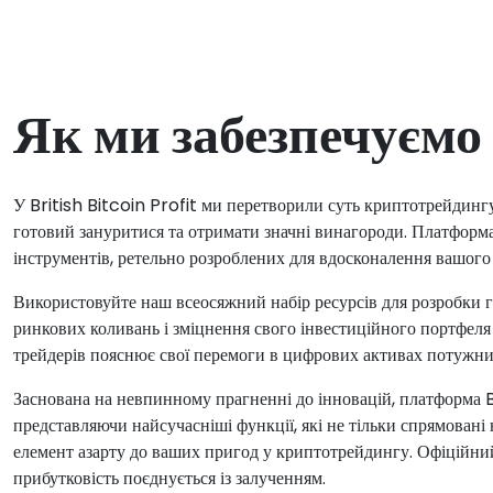
Як ми забезпечуємо
У British Bitcoin Profit ми перетворили суть криптотрейдингу
готовий зануритися та отримати значні винагороди. Платформа 
інструментів, ретельно розроблених для вдосконалення вашого 
Використовуйте наш всеосяжний набір ресурсів для розробки г
ринкових коливань і зміцнення свого інвестиційного портфеля
трейдерів пояснює свої перемоги в цифрових активах потужни
Заснована на невпинному прагненні до інновацій, платформа Br
представляючи найсучасніші функції, які не тільки спрямовані
елемент азарту до ваших пригод у криптотрейдингу. Офіційний 
прибутковість поєднується із залученням.