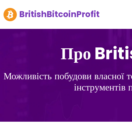
BritishBitcoinProfit
Про Briti
Можливість побудови власної то
інструментів п