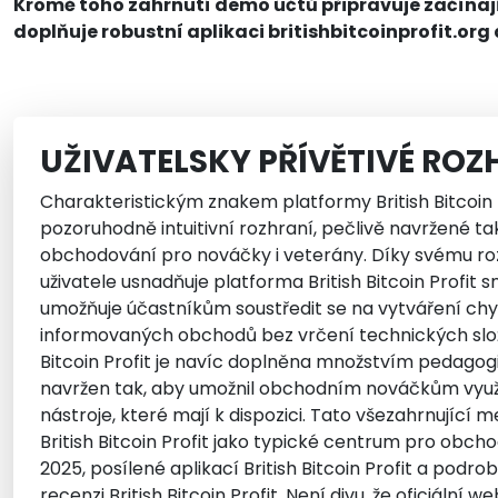
Kromě toho zahrnutí demo účtů připravuje začínající
doplňuje robustní aplikaci britishbitcoinprofit.org
UŽIVATELSKY PŘÍVĚTIVÉ ROZ
Charakteristickým znakem platformy British Bitcoin Pr
pozoruhodně intuitivní rozhraní, pečlivě navržené ta
obchodování pro nováčky i veterány. Díky svému r
uživatele usnadňuje platforma British Bitcoin Profit 
umožňuje účastníkům soustředit se na vytváření ch
informovaných obchodů bez vrčení technických složit
Bitcoin Profit je navíc doplněna množstvím pedagog
navržen tak, aby umožnil obchodním nováčkům využ
nástroje, které mají k dispozici. Tato všezahrnující 
British Bitcoin Profit jako typické centrum pro obch
2025, posílené aplikací British Bitcoin Profit a pod
recenzi British Bitcoin Profit. Není divu, že oficiální web