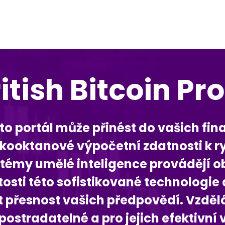
itish Bitcoin Pro
to portál může přinést do vašich fin
ysokooktanové výpočetní zdatnosti 
ystémy umělé inteligence provádějí o
tosti této sofistikované technologie a
it přesnost vašich předpovědí. Vzdě
postradatelné a pro jejich efektivní 