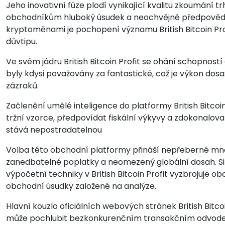
Jeho inovativní fúze plodí vynikající kvalitu zkoumání t
obchodníkům hluboký úsudek a neochvějné předpovědi
kryptoměnami je pochopení významu British Bitcoin Pr
důvtipu.
Ve svém jádru British Bitcoin Profit se ohání schopností
byly kdysi považovány za fantastické, což je výkon do
zázraků.
Začlenění umělé inteligence do platformy British Bitcoi
tržní vzorce, předpovídat fiskální výkyvy a zdokonalova
stává nepostradatelnou
Volba této obchodní platformy přináší nepřeberné mno
zanedbatelné poplatky a neomezený globální dosah. Si
výpočetní techniky v British Bitcoin Profit vyzbrojuje o
obchodní úsudky založené na analýze.
Hlavní kouzlo oficiálních webových stránek British Bitcoin
může pochlubit bezkonkurenčním transakčním odvodem v