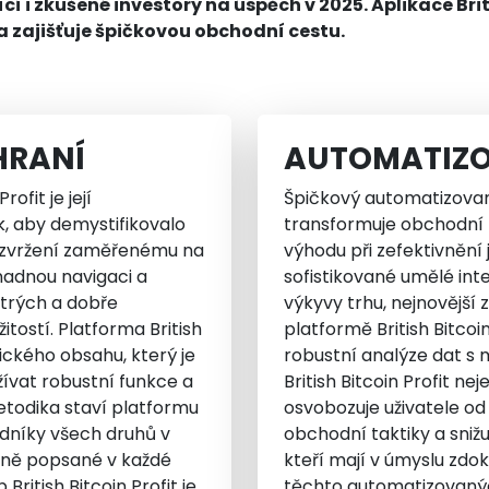
 i zkušené investory na úspěch v 2025. Aplikace Briti
 a zajišťuje špičkovou obchodní cestu.
HRANÍ
AUTOMATIZO
ofit je její
Špičkový automatizovaný
k, aby demystifikovalo
transformuje obchodní p
ozvržení zaměřenému na
výhodu při zefektivnění 
snadnou navigaci a
sofistikované umělé inte
ytrých a dobře
výkyvy trhu, nejnovější 
ostí. Platforma British
platformě British Bitco
ického obsahu, který je
robustní analýze dat s
ívat robustní funkce a
British Bitcoin Profit 
metodika staví platformu
osvobozuje uživatele od
odníky všech druhů v
obchodní taktiky a snižu
robně popsané v každé
kteří mají v úmyslu zdok
 British Bitcoin Profit je
těchto automatizovanýc