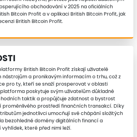
sperujícího obchodování v 2025 na oficiálních
h Bitcoin Profit a v aplikaci British Bitcoin Profit, jak
enzi British Bitcoin Profit.
STI
atformy British Bitcoin Profit získají uživatelé
m nástrojům a pronikavým informacím o trhu, což z
ce pro ty, kteří se snaží prosperovat v oblasti
to platforma poskytuje svým uživatelům důkladné
odních taktik a propůjčuje zdatnost a bystrost
 proměnlivého prostředí finančních transakcí. Díky
ributům jednotlivci umocňují své chápání složitých
 čela bezohledné domény digitálních financí a
 vyhlídek, které před nimi leží.