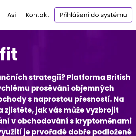
Asi
Kontakt
Přihlášení do systému
fit
ančních strategií? Platforma British
k rychlému prosévání objemných
bchody s naprostou přesností. Na
 zjistěte, jak vás může vyzbrojit
lání v obchodování s kryptoměnami
využití je prvořadé dobře podložené