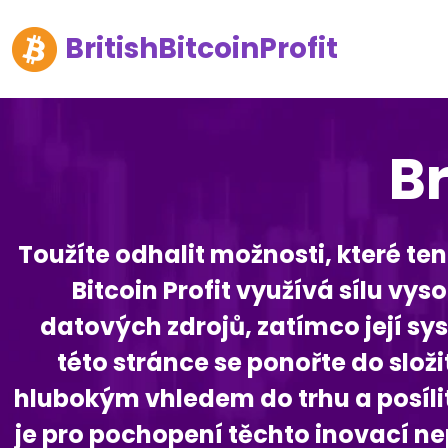
BritishBitcoinProfit
Br
Toužíte odhalit možnosti, které ten
Bitcoin Profit využívá sílu v
datových zdrojů, zatímco její s
této stránce se ponořte do složi
hlubokým vhledem do trhu a posíl
je pro pochopení těchto inovací ne