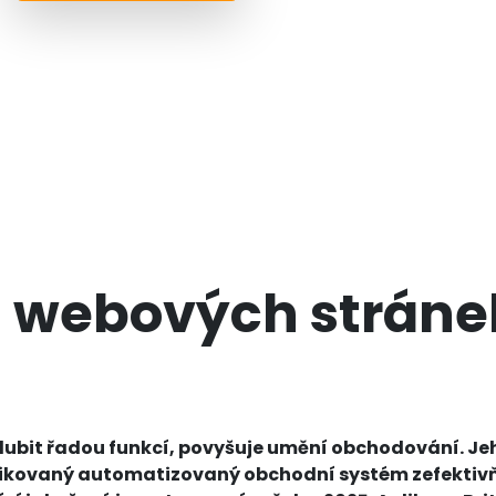
i webových stránek
chlubit řadou funkcí, povyšuje umění obchodování. Jeh
tikovaný automatizovaný obchodní systém zefektivňu