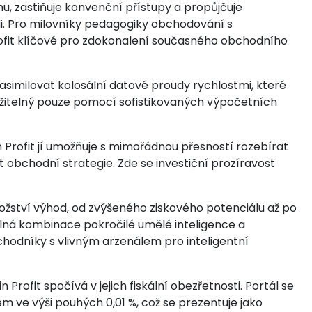
rhu, zastiňuje konvenční přístupy a propůjčuje
. Pro milovníky pedagogiky obchodování s
ofit klíčové pro zdokonalení současného obchodního
 asimilovat kolosální datové proudy rychlostmi, které
sažitelný pouze pomocí sofistikovaných výpočetních
n Profit jí umožňuje s mimořádnou přesností rozebírat
t obchodní strategie. Zde se investiční prozíravost
žství výhod, od zvýšeného ziskového potenciálu až po
lná kombinace pokročilé umělé inteligence a
bchodníky s vlivným arzenálem pro inteligentní
 Profit spočívá v jejich fiskální obezřetnosti. Portál se
e výši pouhých 0,01 %, což se prezentuje jako