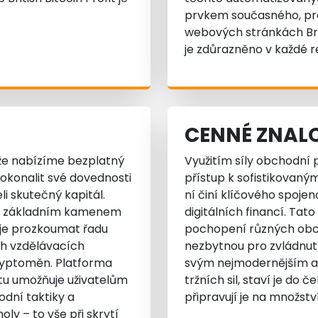
prvkem současného, pro
webových stránkách Britis
je zdůrazněno v každé rec
CENNÉ ZNALO
, že nabízíme bezplatný
Využitím síly obchodní pl
okonalit své dovednosti
přístup k sofistikovaný
eli skutečný kapitál.
ní činí klíčového spojen
 Je základním kamenem
digitálních financí. Ta
uje prozkoumat řadu
pochopení různých obch
ch vzdělávacích
nezbytnou pro zvládnutí
kryptoměn. Platforma
svým nejmodernějším at
čtu umožňuje uživatelům
tržních sil, staví je do
odní taktiky a
připravují je na množství
y – to vše při skrytí