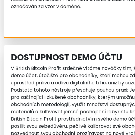
označován za vzor v doméně.
DOSTUPNOST DEMO ÚČTU
V British Bitcoin Profit srdečně vítáme nováčky tím
demo účet, útočiště pro obchodníky, kteří mohou zd
uprostřed přílivu a odlivu digitálního trhu, aniž by sáz
Podstata tohoto nástroje přesahuje pouhou praxi;
pro začínající i zkušené obchodníky, kterým umožň
obchodních metodologií, využít množství dostupný
materiálů a kultivovat jemné pochopení labyrintu 
British Bitcoin Profit prostřednictvím svého demo ú
posílit svou sebedůvěru, pečlivě kalibrovat své obch
pozvednout svou obchodní prozíravost na nové vrchol