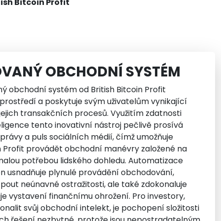
sh Bitcoin Profit
VANÝ OBCHODNÍ SYSTÉM
 obchodní systém od British Bitcoin Profit
rostředí a poskytuje svým uživatelům vynikající
jejich transakčních procesů. Využitím zdatnosti
ligence tento inovativní nástroj pečlivě prosívá
zprávy a puls sociálních médií, čímž umožňuje
in Profit provádět obchodní manévry založené na
 malou potřebou lidského dohledu. Automatizace
nejen usnadňuje plynulé provádění obchodování,
 pout neúnavné ostražitosti, ale také zdokonaluje
je vystavení finančnímu ohrožení. Pro investory,
onalit svůj obchodní intelekt, je pochopení složitosti
h řešení nezbytné, protože jsou nepostradatelným