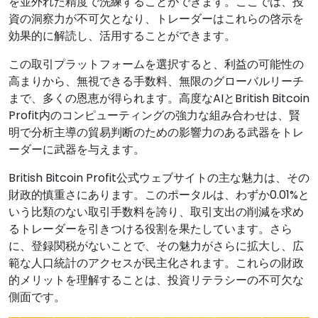
を並外れた精度で洗練することができます。ここでは、投
資の洞察力が不可欠となり、トレーダーはこれらの啓示を
効果的に解読し、活用することができます。
この取引プラットフォームを選択すると、利益の可能性の
高まりから、無視できる手数料、無限のグローバルリーチ
まで、多くの恩恵が得られます。高度なAIとBritish Bitcoin
Profit内のコンピューティングの強力な組み合わせは、賢
明で分析主導の貿易判断のための影響力のある武器をトレ
ーダーに武器を与えます。
British Bitcoin Profit公式ウェブサイトの主な魅力は、その
財政的慎重さにあります。このポータルは、わずか0.01%と
いう比類のない取引手数料を誇り、取引支出の削減を求め
るトレーダーを引きつける役割を果たしています。さら
に、登録関税がないことで、その魅力がさらに拡大し、広
範な人口統計のアクセスが民主化されます。これらの財政
的メリットを理解することは、投資リテラシーの不可欠な
側面です。