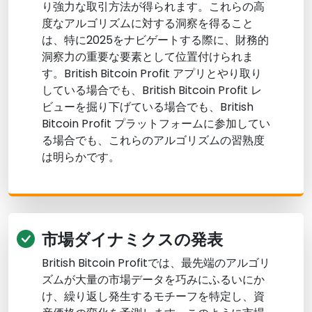
り強力な取引方法が得られます。これらの高
度なアルゴリズムに対する洞察を得ること
は、特に2025をナビゲートする際に、財務的
洞察力の重要な要素として位置付けられま
す。British Bitcoin Profit アプリとやり取り
している場合でも、British Bitcoin Profit レ
ビューを掘り下げている場合でも、British
Bitcoin Profit プラットフォームに参加してい
る場合でも、これらのアルゴリズムの習熟度
は明らかです。
市場ダイナミクスの発表
British Bitcoin Profitでは、最先端のアルゴリ
ズムが大量の市場データを巧みにふるいにか
け、繰り返し発生するモチーフを特定し、資