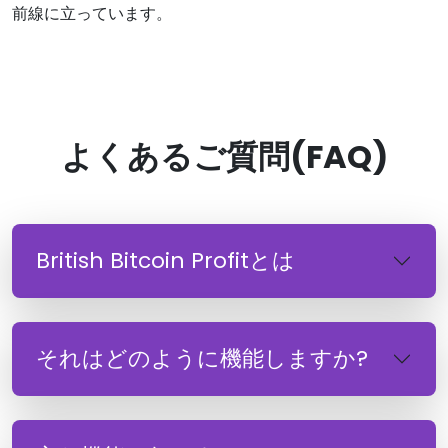
前線に立っています。
よくあるご質問(FAQ)
British Bitcoin Profitとは
それはどのように機能しますか?