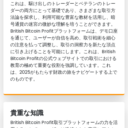
これは、駆け出しのトレーダーとベテランのトレー
ダーの両方にとって基礎であり、さまざまな取引方
法論を探求し、利用可能な豊富な教材を活用し、暗
号通貨の迷宮の微妙な理解を培うことができます。
British Bitcoin Profitプラットフォームは、デモ口座
を通じて、ユーザーが自信を高め、取引戦術を細心
の注意を払って調整し、取引の洞察力を新たな頂点
に引き上げることを可能にします。これは、British
Bitcoin Profitの公式ウェブサイトでの取引における
教育の極めて重要な役割を強調しています。これ
は、2025がもたらす財政の旅をナビゲートする上で
のものです。
貴重な知識
British Bitcoin Profit取引プラットフォームの力を活