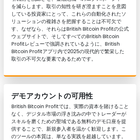
を減らします。取引の知性を研ぎ澄ますことを意図
している投資家にとって、これらの自動化されたソ
リューションの複雑さを把握することは不可欠で
す、なぜなら、それらはBritish Bitcoin Profitの公式
ウェブサイトで、そしてすべてのBritish Bitcoin
Profitレビューで強調されているように、British
Bitcoin Profitアプリ内で2025の現代的で繁栄した
取引の不可欠な要素であるためです。
デモアカウントの可用性
British Bitcoin Profitでは、実際の資本を賭けること
なく、デジタル市場の浮き沈みの中でトレーダーが
スキルを磨くための聖域である無料のデモ口座を提
供することで、新規参入者を温かく歓迎します。こ
のツールの本質は、単なる実践を超越しています。