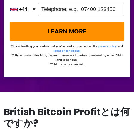
British Bitcoin Profitとは何
ですか?