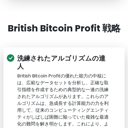
British Bitcoin Profit 戦略
洗練されたアルゴリズムの達
人
British Bitcoin Profitの優れた能力の中核に
は、広範なデータセットを分析し、正確な取
引指標を作成するための典型的な一連の洗練
されたアルゴリズムがあります。これらのア
ルゴリズムは、急成長する計算能力の力を利
用して、従来のコンピューティングエンティ
ティがしばしば困難に陥っていた複雑な最適
化の難問を解き明かします。これにより、よ