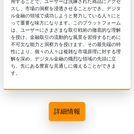
用することで、ユーザーは洗練された商品にアクセ
スし、市場の洞察を浸透させることができ、デジタ
ル金融の領域で成功しようと努力している人々にと
って重要な味方になります。このプラットフォーム
は、ユーザーにさまざまな取引戦術の徹底的な理解
を授け、金融取引の流動的な風景を習得するために
不可欠な能力と洞察力を授けます。その最先端の特
性により、個々の人々は複雑な市場原理に対する理
解を深め、デジタル金融の熾烈な領域の先頭に立
ち、先にある豊富な見通しに備えることができま
す。
詳細情報