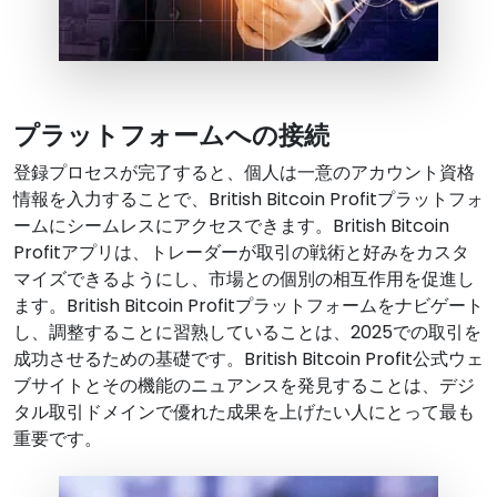
プラットフォームへの接続
登録プロセスが完了すると、個人は一意のアカウント資格
情報を入力することで、British Bitcoin Profitプラットフォ
ームにシームレスにアクセスできます。British Bitcoin
Profitアプリは、トレーダーが取引の戦術と好みをカスタ
マイズできるようにし、市場との個別の相互作用を促進し
ます。British Bitcoin Profitプラットフォームをナビゲート
し、調整することに習熟していることは、2025での取引を
成功させるための基礎です。British Bitcoin Profit公式ウェ
ブサイトとその機能のニュアンスを発見することは、デジ
タル取引ドメインで優れた成果を上げたい人にとって最も
重要です。