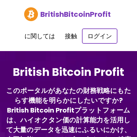
BritishBitcoinProfit
に関しては
接触
ログイン
British Bitcoin Profit
このポータルがあなたの財務戦略にもた
らす機能を明らかにしたいですか?
British Bitcoin Profitプラットフォーム
は、ハイオクタン価の計算能力を活用し
て大量のデータを迅速にふるいにかけ、