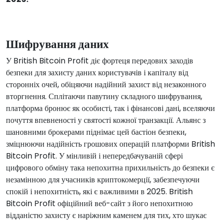
Шифрування даних
У British Bitcoin Profit діє фортеця передових заходів
безпеки для захисту даних користувачів і капіталу від
сторонніх очей, обіцяючи надійний захист від незаконного
вторгнення. Сплітаючи павутину складного шифрування,
платформа бронює як особисті, так і фінансові дані, вселяючи
почуття впевненості у святості кожної транзакції. Альянс з
шановними брокерами піднімає цей бастіон безпеки,
зміцнюючи надійність грошових операцій платформи British
Bitcoin Profit. У мінливій і непередбачуваній сфері
цифрового обміну така непохитна прихильність до безпеки є
незамінною для учасників криптокомерції, забезпечуючи
спокій і непохитність, які є важливими в 2025. British
Bitcoin Profit офіційний веб-сайт з його непохитною
відданістю захисту є наріжним каменем для тих, хто шукає