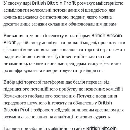
У своєму ядрі British Bitcoin Profit розмахує майстерністю
асимілювати колосальні потоки даних зі швидкістю, яка
колись вважалася фантастичною, подвиг, якого можна
досягти лише завдяки складним обчислювальним дивам.
Вливання штучного інтелекту в платформу British Bitcoin
Profit дає їй змогу аналізувати ринкові моделі, прогнозувати
фіскальні коливання та вдосконалювати торгові стратагеми з
надзвичайною точністю. Тут інвестиційна хватка стає
незамінною, оскільки вона дає трейдерам змогу ефективно
розшифровувати та використовувати ці відкриття.
Вибір цієї торгової платформи дає безліч переваг, від
підвищеного потенційного прибутку до незначних комісій і
безмежного глобального охоплення. Потужне поєднання
передового штучного інтелекту та обчислень у British
Bitcoin Profit озброює трейдерів впливовим арсеналом для
розумних, заснованих на аналітиці торгових суджень.
Головна привабливість офіційного сайту British Bitcoin