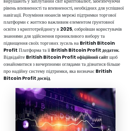
вирушають у заплутаний світ криптовалют, забезпечуючи
рівень впевненості та впевненості, необхідних для успішної
навігації. Розуміння нюансів мережі підтримки торгової
платформи є життєво важливим елементом ґрунтовної
освіти з криптотрейдингу в
2025
, озброївши користувачів
знаннями для здійснення проникливого вибору та
підвищення своїх торгових зусиль на
British Bitcoin
Profit
Платформа та її
British Bitcoin Profit додаток
.
Відвідайте
British Bitcoin Profit офіційний сайт
щоб
ознайомитися з вичерпними оглядами та дізнатися більше
про надійну систему підтримки, яка визначає
British
Bitcoin Profit досвід
.