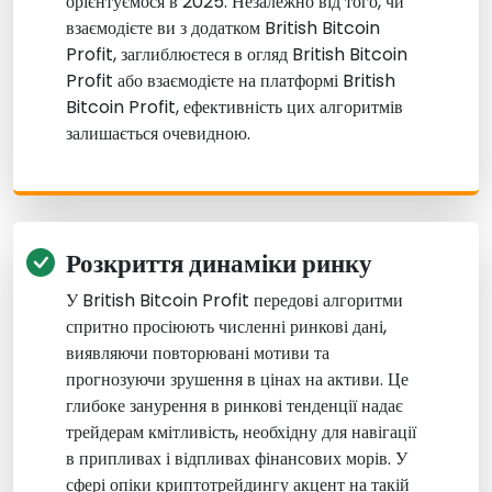
орієнтуємося в 2025. Незалежно від того, чи
взаємодієте ви з додатком British Bitcoin
Profit, заглиблюєтеся в огляд British Bitcoin
Profit або взаємодієте на платформі British
Bitcoin Profit, ефективність цих алгоритмів
залишається очевидною.
Розкриття динаміки ринку
У British Bitcoin Profit передові алгоритми
спритно просіюють численні ринкові дані,
виявляючи повторювані мотиви та
прогнозуючи зрушення в цінах на активи. Це
глибоке занурення в ринкові тенденції надає
трейдерам кмітливість, необхідну для навігації
в припливах і відпливах фінансових морів. У
сфері опіки криптотрейдингу акцент на такій