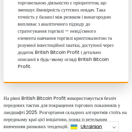
торговельною діяльністю є пріоритетом, що
зменшує ймовірність суттєвих невдач. Така
точність у балансі між ризиком і винагородою
випливає з аналітичного підходу до
стратегування торгівлі — невід'ємного
елемента навчання торгівлі криптовалютою та
розумної інвестиційної хватки, доступної через
додаток British Bitcoin Profit і детально
описаної в будь-якому огляді British Bitcoin
Profit.
На рівні British Bitcoin Profit використовується безліч
передових тактик для покращення торгових показників у
ландшафті 2025. Розгортання складних алгоритмів стоїть на
передньому краї цієї ініціативи, поряд із ретельним
Ukrainian
вивченням ринкових тенденцій.