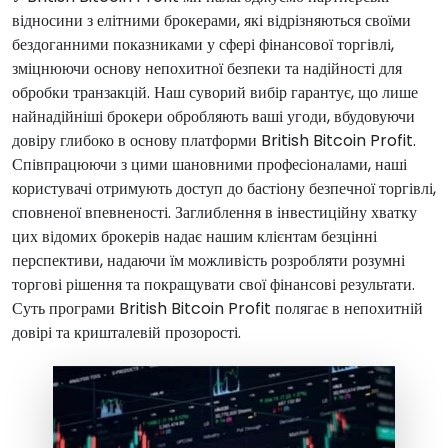
відносини з елітними брокерами, які відрізняються своїми
бездоганними показниками у сфері фінансової торгівлі,
зміцнюючи основу непохитної безпеки та надійності для
обробки транзакцій. Наш суворий вибір гарантує, що лише
найнадійніші брокери обробляють ваші угоди, вбудовуючи
довіру глибоко в основу платформи British Bitcoin Profit.
Співпрацюючи з цими шановними професіоналами, наші
користувачі отримують доступ до бастіону безпечної торгівлі,
сповненої впевненості. Заглиблення в інвестиційну хватку
цих відомих брокерів надає нашим клієнтам безцінні
перспективи, надаючи їм можливість розробляти розумні
торгові рішення та покращувати свої фінансові результати.
Суть програми British Bitcoin Profit полягає в непохитній
довірі та кришталевій прозорості.