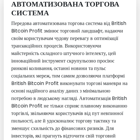
АВТОМАТИЗОВАНА ТОРГОВА
СИСТЕМА
Передова автоматизована торгова система від British
Bitcoin Profit змінює торговий ландшафт, надаючи
своїм користувачам чудову перевагу в оптимізації
транзакційних процесів. Використовуючи
майстерність складного штучного інтелекту, цей
інноваційний інструмент скрупульозно просіює
ринкові коливання, останні новини та пульс
соціальних мереж, тим самим дозволяючи платформі
British Bitcoin Profit виконувати торгові маневри на
основі надійного аналізу даних з мінімальною
потребою в людському нагляді. Автоматизація British
Bitcoin Profit не тільки сприяє плавному виконанню
торгівлі, звільняючи користувачів від пут невпинної
пильності, але й удосконалює торгову тактику та
зменшує схильність до фінансових ризиків. Для
інвесторів, які прагнуть відточити свій торговий