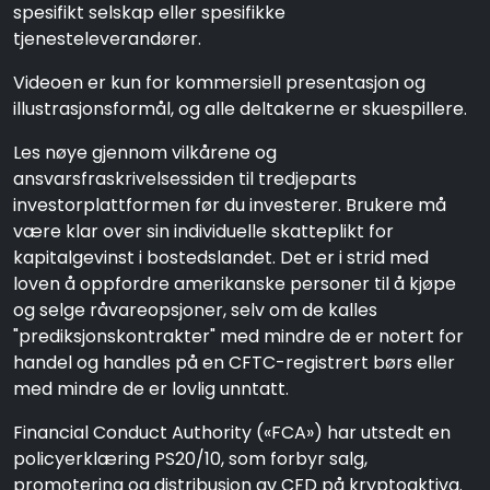
spesifikt selskap eller spesifikke
tjenesteleverandører.
Videoen er kun for kommersiell presentasjon og
illustrasjonsformål, og alle deltakerne er skuespillere.
Les nøye gjennom vilkårene og
ansvarsfraskrivelsessiden til tredjeparts
investorplattformen før du investerer. Brukere må
være klar over sin individuelle skatteplikt for
kapitalgevinst i bostedslandet. Det er i strid med
loven å oppfordre amerikanske personer til å kjøpe
og selge råvareopsjoner, selv om de kalles
"prediksjonskontrakter" med mindre de er notert for
handel og handles på en CFTC-registrert børs eller
med mindre de er lovlig unntatt.
Financial Conduct Authority («FCA») har utstedt en
policyerklæring PS20/10, som forbyr salg,
promotering og distribusjon av CFD på kryptoaktiva.