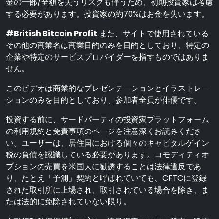
金の一部/全額を失うリスクも伴うため、初期投資家は考慮
する必要があります。投資家の約70%はお金を失います。
#British Bitcoin Profit
また、サイトで使用されている
その他の商業名は商業目的のみを目的としており、特定の
企業や特定のサービスプロバイダーを指すものではありま
せん。
このビデオは商業的なプレゼンテーションとイラストレー
ションのみを目的としており、参加者全員が俳優です。
投資する前に、サードパーティの投資家プラットフォーム
の利用規約と免責事項のページを注意深くお読みくださ
い。ユーザーは、居住国における個々のキャピタルゲイン
税の負債を認識している必要があります。コモディティオ
プションの売買を米国人に勧誘することは法律違反であ
り、たとえ「予測」契約と呼ばれていても、CFTCに登録
された取引所に上場され、取引されている場合を除き、ま
たは法的に免除されていない限り。