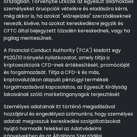
országban. Törvénybe ütközik az egyesült államokbeli
személyeket áruopciók vételére és eladására kérni,
még akkor is, ha azokat "előrejelzési" szerződéseknek
nevezik, kivéve, ha azokat kereskedésre jegyzik és
CFTC által bejegyzett tőzsdén kereskednek, vagy ha
jogilag mentesülnek.
A Financial Conduct Authority ('FCA') kiadott egy
PS20/10 irányelvi nyilatkozatot, amely tiltja a
kriptoeszközök CFD-inek értékesítését, promócióját
és forgalmazását. Tiltja a CFD-k és más,
kriptovalutákon alapuló pénzügyi termékek
forgalmazásával kapcsolatos, az Egyesült Királyság
lakosainak szóló marketinganyagok terjesztését
Személyes adatainak itt történő megadásával
hozzájárul és engedélyezi számunkra, hogy személyes
adatait megosszuk kereskedési szolgáltatásokat
nyújtó harmadik felekkel az Adatvédelmi
irányelvekben és az Általános Szerződési