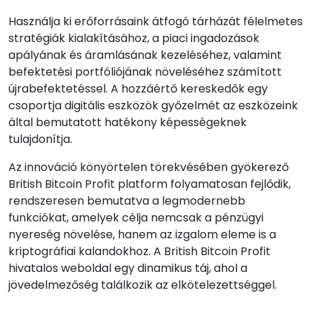
Használja ki erőforrásaink átfogó tárházát félelmetes
stratégiák kialakításához, a piaci ingadozások
apályának és áramlásának kezeléséhez, valamint
befektetési portfóliójának növeléséhez számított
újrabefektetéssel. A hozzáértő kereskedők egy
csoportja digitális eszközök győzelmét az eszközeink
által bemutatott hatékony képességeknek
tulajdonítja.
Az innováció könyörtelen törekvésében gyökerező
British Bitcoin Profit platform folyamatosan fejlődik,
rendszeresen bemutatva a legmodernebb
funkciókat, amelyek célja nemcsak a pénzügyi
nyereség növelése, hanem az izgalom eleme is a
kriptográfiai kalandokhoz. A British Bitcoin Profit
hivatalos weboldal egy dinamikus táj, ahol a
jövedelmezőség találkozik az elkötelezettséggel.