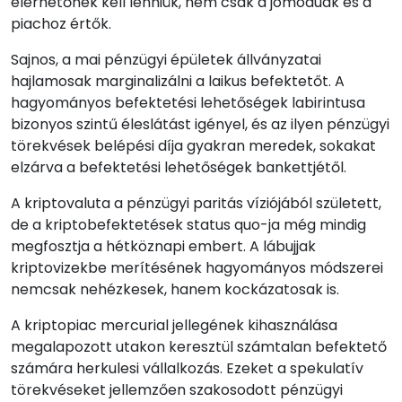
elérhetőnek kell lenniük, nem csak a jómódúak és a
piachoz értők.
Sajnos, a mai pénzügyi épületek állványzatai
hajlamosak marginalizálni a laikus befektetőt. A
hagyományos befektetési lehetőségek labirintusa
bizonyos szintű éleslátást igényel, és az ilyen pénzügyi
törekvések belépési díja gyakran meredek, sokakat
elzárva a befektetési lehetőségek bankettjétől.
A kriptovaluta a pénzügyi paritás víziójából született,
de a kriptobefektetések status quo-ja még mindig
megfosztja a hétköznapi embert. A lábujjak
kriptovizekbe merítésének hagyományos módszerei
nemcsak nehézkesek, hanem kockázatosak is.
A kriptopiac mercurial jellegének kihasználása
megalapozott utakon keresztül számtalan befektető
számára herkulesi vállalkozás. Ezeket a spekulatív
törekvéseket jellemzően szakosodott pénzügyi