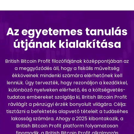
Az egyetemes tanulás
útjának kialakítása
British Bitcoin Profit filozófiájának középpontjában az
a meggyőződés áll, hogy a fiskális műveltség
ékköveinek mindenki számára elérhetőnek kell
lenniük. Úgy tervezték, hogy rezonáljon a kezdőkkel,
különböző nyelveken elérhető, és a költségvetés-
tudatos embereket szolgálja ki, British Bitcoin Profit
rávilágít a pénzügyi érzék bonyolult világára. Célja:
tisztázni a befektetés alapvető tételeit a tudáséhes
lakosság számára. Ahogy a 2025 kibontakozik, a
British Bitcoin Profit platform folyamatosan
finomodik, a British Bitcoin Profit alkalmazás