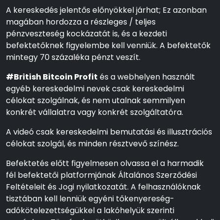
A kereskedés jelentős előnyökkel járhat; Ez azonban
magában hordozza a részleges / teljes
pénzveszteség kockázatát is, és a kezdeti
befektetőknek figyelembe kell venniük. A befektetők
mintegy 70 százaléka pénzt veszít.
#British Bitcoin Profit
és a webhelyen használt
egyéb kereskedelmi nevek csak kereskedelmi
célokat szolgálnak, és nem utalnak semmilyen
konkrét vállalatra vagy konkrét szolgáltatóra.
A videó csak kereskedelmi bemutatási és illusztrációs
célokat szolgál, és minden résztvevő színész.
Befektetés előtt figyelmesen olvassa el a harmadik
fél befektetői platformjának Általános Szerződési
Feltételeit és Jogi nyilatkozatát. A felhasználóknak
tisztában kell lenniük egyéni tőkenyereség-
adókötelezettségükkel a lakóhelyük szerinti