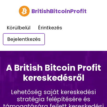
BritishBitcoinProfit
Körülbelül
Érintkezés
Bejelentkezés
A British Bitcoin Profit
kereskedésről
Lehetőség saját kereskedési
stratégia felépítésére és
támogatására fejlett kereskedési