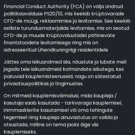
Financial Conduct Authority (FCA) on välja andnud
poliitikaavalduse PS20/10, mis keelab krüptovarade
CFD-de müügi, reklaamimise ja levitamise. See keelab
selliste turundusmaterjalide levitamise, mis on seotud
CFD-de ja muude krüptovaluutadel põhinevate
finantstoodete levitamisega ning mis on
adresseeritud Ühendkuningriigi residentidele
Jättes oma isikuandmed siia, nõustute ja lubate meil
jagada teie isikuandmeid kolmandate isikutega, kes
pakuvad kauplemisteenuseid, nagu on sätestatud
privaatsuspoliitikas ja tingimustes.
On mitmeid kauplemisvõimalusi, mida kaupleja /
kasutaja saab kasutada - tarkvaraga kauplemisel,
inimmaaklerite kasutamisel või oma tehingute
tegemisel ning kaupleja ainuvastutus on valida ja
otsustada, milline on tema jaoks õige viis
kauplemiseks.