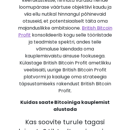
keerukustesse, hinnata varasid nende
loomupärase väärtuse objektiivi kaudu ja
viia ellu nutikal hinnangul põhinevaid
otsuseid, et potentsiaalselt täita oma
majanduslikke ambitsioone.
British Bitcoin
Profit
konsolideerib kogu selle tööriistade
ja teadmiste spektri, andes teile
võimaluse laiendada oma
kauplemisvaistu ainsuse fookusega.
Külastage British Bitcoin Profit ametlikku
veebisaiti, uurige British Bitcoin Profit
platvormi ja kaaluge oma strateegia
täpsustamiseks rakendust British Bitcoin
Profit.
Kuidas saate Bitcoiniga kauplemist
alustada
Kas soovite turule tagasi