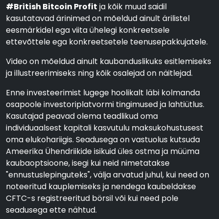
#British Bitcoin Profit
ja kõik muud saidil
kasutatavad ärinimed on mõeldud ainult ärilistel
eesmärkidel ega viita ühelegi konkreetsele
ettevõttele ega konkreetsetele teenusepakkujatele.
Video on mõeldud ainult kaubanduslikuks esitlemiseks
ja illustreerimiseks ning kõik osalejad on näitlejad.
Enne investeerimist lugege hoolikalt läbi kolmanda
osapoole investoriplatvormi tingimused ja lahtiütlus.
Kasutajad peavad olema teadlikud oma
individuaalsest kapitali kasvutulu maksukohustusest
oma elukohariigis. Seadusega on vastuolus kutsuda
Ameerika Ühendriikide isikuid üles ostma ja müüma
kaubaoptsioone, isegi kui neid nimetatakse
"ennustuslepinguteks", välja arvatud juhul, kui need on
noteeritud kauplemiseks ja nendega kaubeldakse
CFTC-s registreeritud börsil või kui need pole
seadusega ette nähtud.